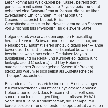
Lerch kommt aus Waldkappel bei Kassel, betreibt dort
gemeinsam mit seiner Frau eine Physiopraxis – und hat
nebenbei eine Softwarefirma aufgebaut, die heute über
zweitausend Einrichtungen im Rehasport und
Gesundheitsbereich betreut. Er ist
Geschäftsbereichsleiter bei Noventi, dem neuen Sponsor
von „Frischluft fürs Physiohirn" für die zweite Staffel.
Holger erklärt, wie er aus dem eigenen Praxisalltag
heraus die ersten Softwareprodukte entwickelt hat, um
Rehasport zu automatisieren und zu digitalisieren – lange
bevor das Thema Breitenaufmerksamkeit bekam. Er
beschreibt, was hinter seinen Produkten Mayolo
(Digitalisierung im Reha- und Kursbetrieb, täglich rund
fünfzigtausend Check-ins) und Hey Robin (ein
automatisiertes Zusatzangebots-System für Praxen)
steckt und warum er sich selbst als „Apfeltasche der
Therapie" bezeichnet.
Besonders aufschlussreich sind seine Einschätzungen
zur wirtschaftlichen Zukunft der Physiotherapiepraxis:
Holger argumentiert, dass Praxen nicht nur voll sein,
sondern auch die richtigen Dinge tun müssen. Er hält
Verkaufen für eine Kernkompetenz, die Therapeuten
bereits besitzen – und fehlende Interoperabilität zwischen